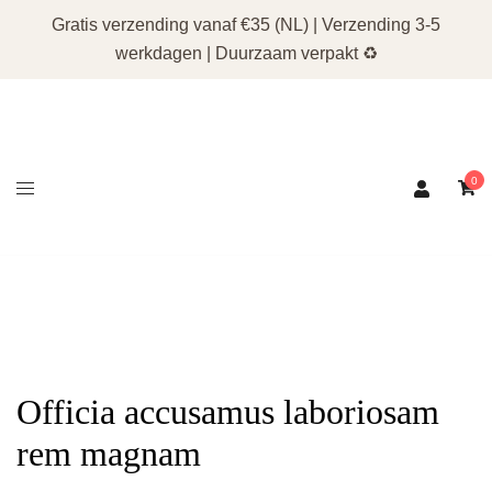
Gratis verzending vanaf €35 (NL) | Verzending 3-5
werkdagen | Duurzaam verpakt ♻️
Ga
naar
0
de
inhoud
Officia accusamus laboriosam
rem magnam