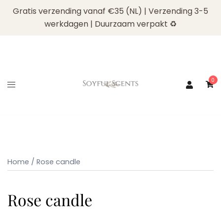
Gratis verzending vanaf €35 (NL) | Verzending 3-5
werkdagen | Duurzaam verpakt ♻️
Ga
naar
0
de
inhoud
Home
/ Rose candle
Rose candle